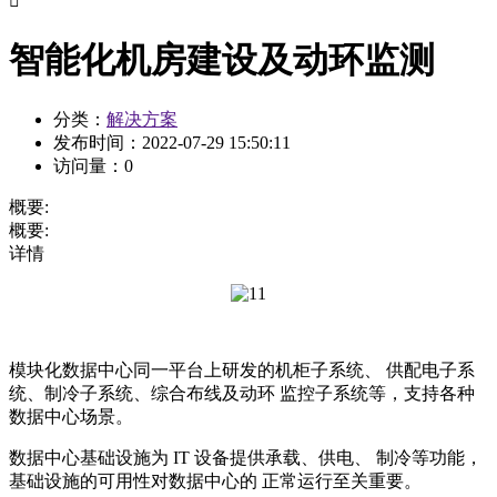

智能化机房建设及动环监测
分类：
解决方案
发布时间：
2022-07-29 15:50:11
访问量：
0
概要:
概要:
详情
模块化数据中心同一平台上研发的机柜子系统、 供配电子系
统、制冷子系统、综合布线及动环 监控子系统等，支持各种
数据中心场景。
数据中心基础设施为 IT 设备提供承载、供电、 制冷等功能，
基础设施的可用性对数据中心的 正常运行至关重要。