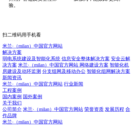
验。
扫二维码用手机看
米兰·（milan）中国官方网站
解决方案
弱电系统建设及智能化系统
信息安全整体解决方案
安全云解
决方案
米兰·（milan）中国官方网站 网络建设方案
智能化机
房建设及动环监测
分支组网及移动办公
智能化组网解决方案
新闻资讯
米兰·（milan）中国官方网站
行业新闻
工程案例
国内案例
国外案例
关于我们
公司简介
米兰·（milan）中国官方网站
荣誉资质
发展历程
合
作品牌
米兰·（milan）中国官方网站