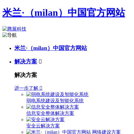
米兰·（milan）中国官方网站
米兰·（milan）中国官方网站
解决方案

解决方案
进一步了解

弱电系统建设及智能化系统
信息安全整体解决方案
安全云解决方案