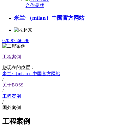
合作品牌
米兰·（milan）中国官方网站
020-87566596
工程案例
您现在的位置：
米兰·（milan）中国官方网站
/
关于BOSS
/
工程案例
/
国外案例
工程案例